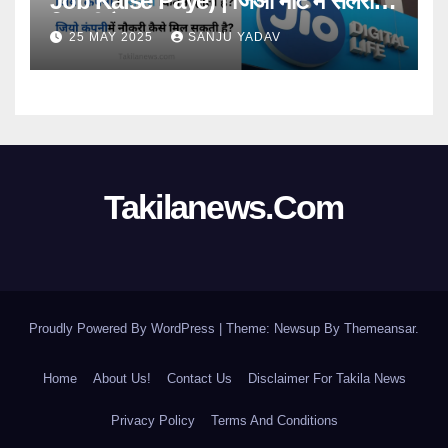
Job Kaise Paye) | जिओ मार्ट में सैलरी
कितनी है? (Jiomart Mai Salary Kitni
25 MAY 2025
SANJU YADAV
Hai)
Takilanews.com
Proudly Powered By WordPress
|
Theme: Newsup By
Themeansar
.
Home
About Us!
Contact Us
Disclaimer For Takila News
Privacy Policy
Terms And Conditions