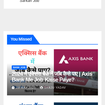
Sarkari Job
You Missed
BANK JOB
2024 में एक्सिस बैंक में जॉब कैसे पाए | Axis
Bank Me Job Kaise Paye?
28 MAY 2025
SANJU YADAV